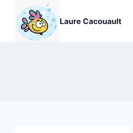
Aller
au
Laure Cacouault
contenu