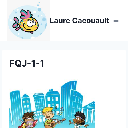
Aller
au
Laure Cacouault
contenu
FQJ-1-1