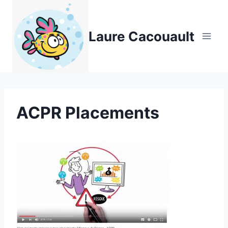
Aller
au
Laure Cacouault
contenu
ACPR Placements