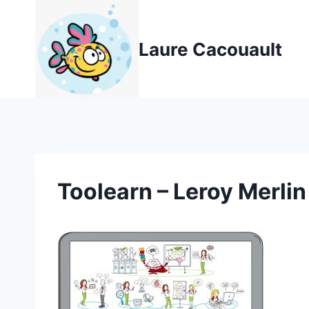
Aller
au
Laure Cacouault
contenu
Toolearn – Leroy Merlin