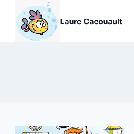
Aller
au
Laure Cacouault
contenu