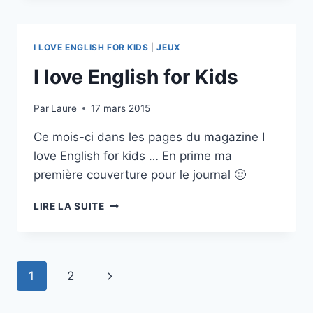
MICKEY
I LOVE ENGLISH FOR KIDS
|
JEUX
I love English for Kids
Par
Laure
17 mars 2015
Ce mois-ci dans les pages du magazine I
love English for kids … En prime ma
première couverture pour le journal 🙂
I
LIRE LA SUITE
LOVE
ENGLISH
FOR
KIDS
Navigation
Page
1
2
de
suivante