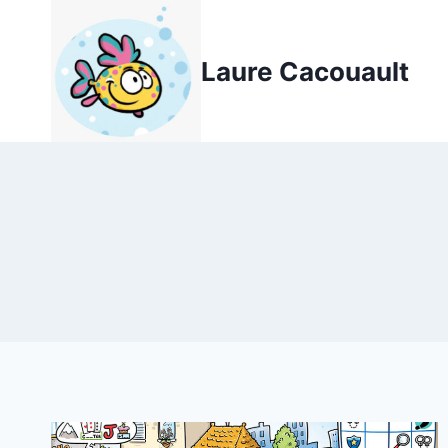
Aller
au
Laure Cacouault
contenu