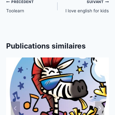
Navigation
PRÉCÉDENT
SUIVANT
Toolearn
I love english for kids
de
l’article
Publications similaires