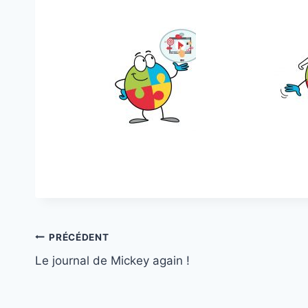
Navigation
PRÉCÉDENT
Le journal de Mickey again !
de
l’article