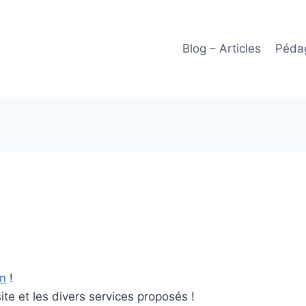
Blog – Articles
Pédag
rn
!
te et les divers services proposés !